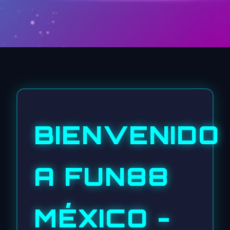
BIENVENIDO
A FUN88
MÉXICO -