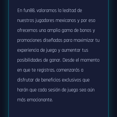
En fun88, valoramos la lealtad de
nuestros jugadores mexicanos y por eso
ofrecemos una amplia gama de bonos y
promociones diseñadas para maximizar tu
experiencia de juego y aumentar tus
posibilidades de ganar. Desde el momento
en que te registras, comenzarás a
disfrutar de beneficios exclusivos que
harán que cada sesión de juego sea aún
más emocionante.