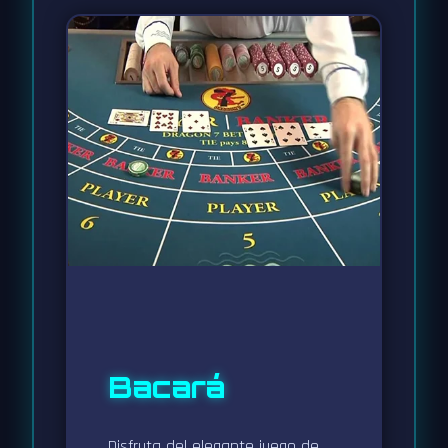
Bacará
Disfruta del elegante juego de