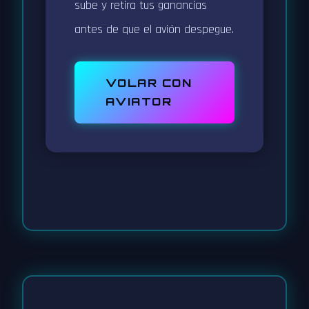
sube y retira tus ganancias
antes de que el avión despegue.
VOLAR CON
AVIATOR