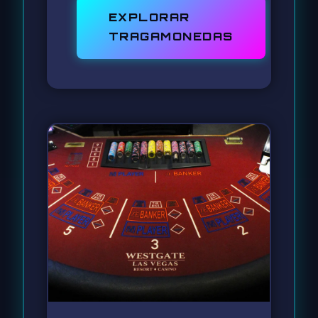
EXPLORAR
TRAGAMONEDAS