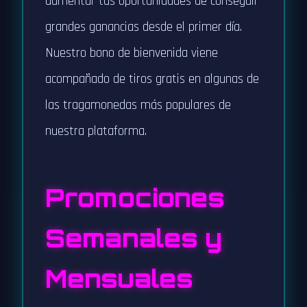
aumentar tus oportunidades de conseguir
grandes ganancias desde el primer día.
Nuestro bono de bienvenida viene
acompañado de tiros gratis en algunas de
las tragamonedas más populares de
nuestra plataforma.
Promociones
Semanales y
Mensuales