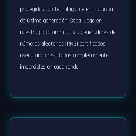
protegidos con tecnología de encriptación
de última generación. Cada juego en
nuestra plataforma utiliza generadores de
números aleatorios (RNG) certificados,
asegurando resultados completamente
imparciales en cada ronda.