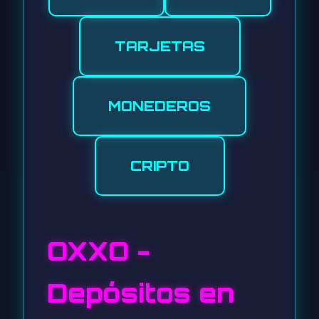
TARJETAS
MONEDEROS
CRIPTO
OXXO -
Depósitos en