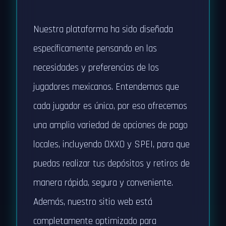
Nuestra plataforma ha sido diseñada
específicamente pensando en las
necesidades y preferencias de los
jugadores mexicanos. Entendemos que
cada jugador es único, por eso ofrecemos
una amplia variedad de opciones de pago
locales, incluyendo OXXO y SPEI, para que
puedas realizar tus depósitos y retiros de
manera rápida, segura y conveniente.
Además, nuestro sitio web está
completamente optimizado para