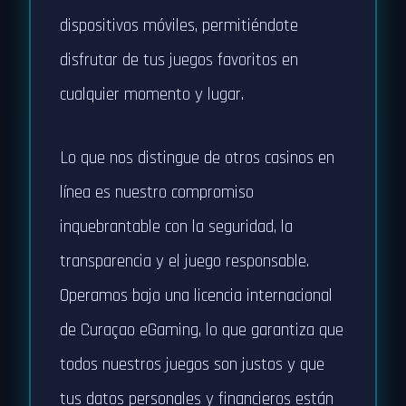
dispositivos móviles, permitiéndote
disfrutar de tus juegos favoritos en
cualquier momento y lugar.
Lo que nos distingue de otros casinos en
línea es nuestro compromiso
inquebrantable con la seguridad, la
transparencia y el juego responsable.
Operamos bajo una licencia internacional
de Curaçao eGaming, lo que garantiza que
todos nuestros juegos son justos y que
tus datos personales y financieros están