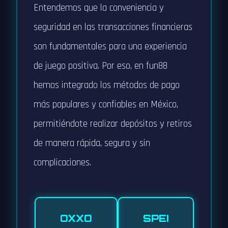
Entendemos que la conveniencia y
seguridad en las transacciones financieras
son fundamentales para una experiencia
de juego positiva. Por eso, en fun88
hemos integrado los métodos de pago
más populares y confiables en México,
permitiéndote realizar depósitos y retiros
de manera rápida, segura y sin
complicaciones.
OXXO
SPEI