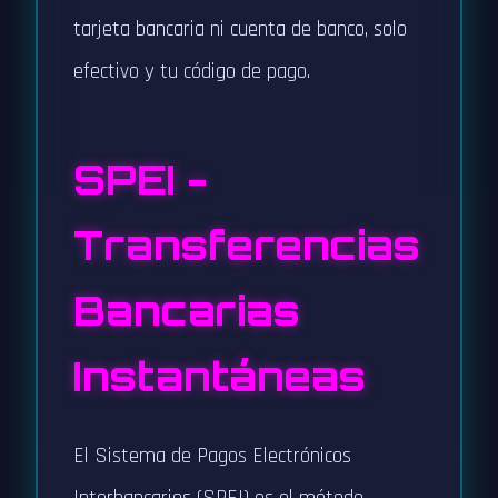
tarjeta bancaria ni cuenta de banco, solo
efectivo y tu código de pago.
SPEI -
Transferencias
Bancarias
Instantáneas
El Sistema de Pagos Electrónicos