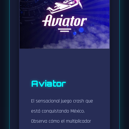
Aviator
El sensacional juego crash que
está conquistando México.
Observa cómo el multiplicador