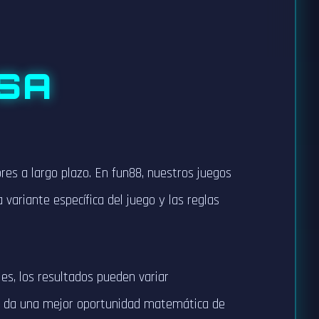
ASA
res a largo plazo. En fun88, nuestros juegos
 variante específica del juego y las reglas
es, los resultados pueden variar
 te da una mejor oportunidad matemática de