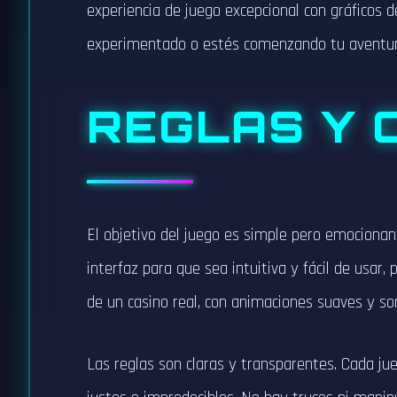
experiencia de juego excepcional con gráficos d
experimentado o estés comenzando tu aventura 
REGLAS Y 
El objetivo del juego es simple pero emociona
interfaz para que sea intuitiva y fácil de usar,
de un casino real, con animaciones suaves y s
Las reglas son claras y transparentes. Cada j