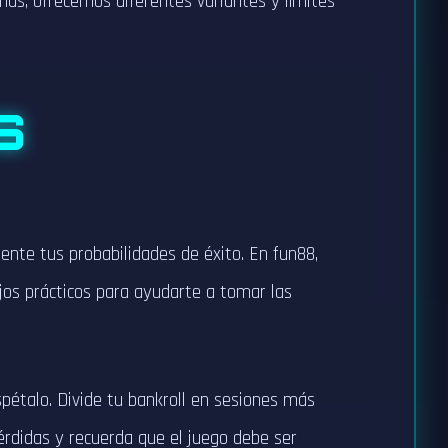
más, ofrecemos diferentes variantes y límites
S
ente tus probabilidades de éxito. En fun88,
os prácticos para ayudarte a tomar las
pétalo. Divide tu bankroll en sesiones más
rdidas y recuerda que el juego debe ser