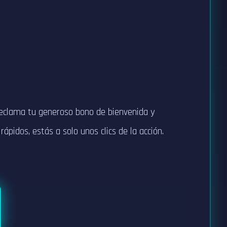
reclama tu generoso bono de bienvenida y
idos, estás a solo unos clics de la acción.