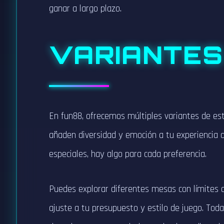
ganar a largo plazo.
VARIANTES
En fun88, ofrecemos múltiples variantes de este
añaden diversidad y emoción a tu experiencia d
especiales, hay algo para cada preferencia.
Puedes explorar diferentes mesas con límites d
ajuste a tu presupuesto y estilo de juego. To