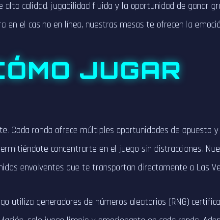
e alta calidad, jugabilidad fluida y la oportunidad de ganar 
en el casino en línea, nuestras mesas te ofrecen la emoció
CÓMO JUGAR
nte. Cada ronda ofrece múltiples oportunidades de apuesta y
 permitiéndote concentrarte en el juego sin distracciones. Nu
onidos envolventes que te transportan directamente a Las V
uego utiliza generadores de números aleatorios (RNG) certif