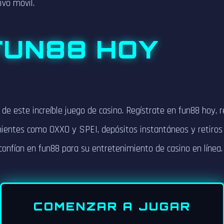
ivo móvil.
FUN88 HOY
e este increíble juego de casino. Regístrate en fun88 hoy, 
ntes como OXXO y SPEI, depósitos instantáneos y retiros ráp
onfían en fun88 para su entretenimiento de casino en línea.
COMENZAR A JUGAR