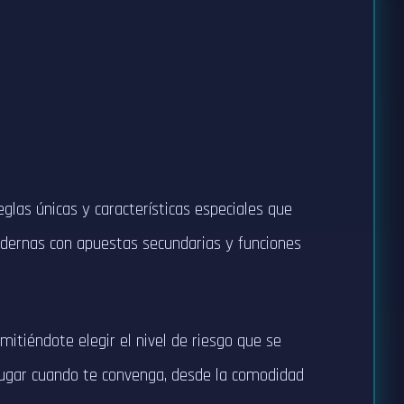
glas únicas y características especiales que
odernas con apuestas secundarias y funciones
itiéndote elegir el nivel de riesgo que se
jugar cuando te convenga, desde la comodidad