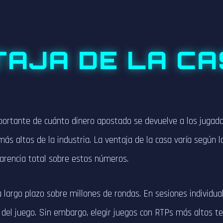
TAJA DE LA C
portante de cuánto dinero apostado se devuelve a los jugado
s altos de la industria. La ventaja de la casa varía según la
arencia total sobre estos números.
largo plazo sobre millones de rondas. En sesiones individual
al del juego. Sin embargo, elegir juegos con RTPs más altos