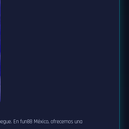
spegue. En fun88 México, ofrecemos una