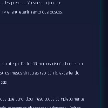
grandes premios. Ya seas un jugador
n y el entretenimiento que buscas.
 estrategia. En fun88, hemos diseñado nuestra
estras mesas virtuales replican la experiencia
egas.
icados que garantizan resultados completamente